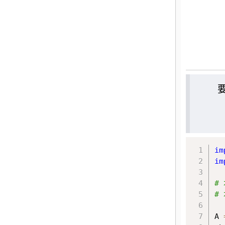
im
im
#
#
A 